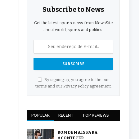
Subscribe to News
Get the latest sports news from NewsSite
about world, sports and politics.
By signing up, you agree to the our
terms and our
Privacy Policy
agreement.
POPULAR
RECENT
TOP REVIEWS
BOM DEMAIS PARA
ACONTECER