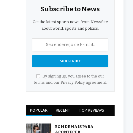
Subscribe to News
Get the latest sports news from NewsSite
about world, sports and politics.
By signing up, you agree to the our
terms and our
Privacy Policy
agreement.
POPULAR
RECENT
TOP REVIEWS
BOM DEMAIS PARA
ACONTECER