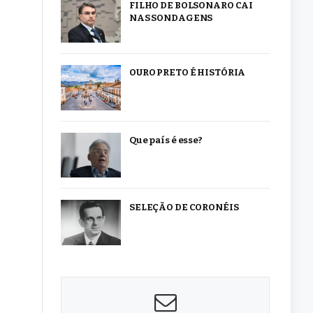
FILHO DE BOLSONARO CAI
NAS SONDAGENS
OURO PRETO É HISTÓRIA
Que país é esse?
SELEÇÃO DE CORONÉIS