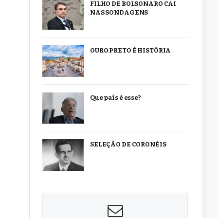
FILHO DE BOLSONARO CAI
NAS SONDAGENS
OURO PRETO É HISTÓRIA
Que país é esse?
SELEÇÃO DE CORONÉIS