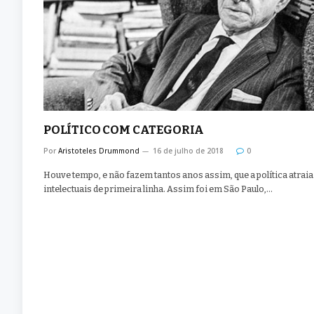
POLÍTICO COM CATEGORIA
Por
Aristoteles Drummond
16 de julho de 2018
0
Houve tempo, e não fazem tantos anos assim, que a política atraia
intelectuais de primeira linha. Assim foi em São Paulo,…