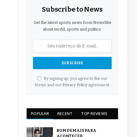
Subscribe to News
Get the latest sports news from NewsSite
about world, sports and politics.
By signing up, you agree to the our
terms and our
Privacy Policy
agreement.
POPULAR
RECENT
TOP REVIEWS
BOM DEMAIS PARA
ACONTECER