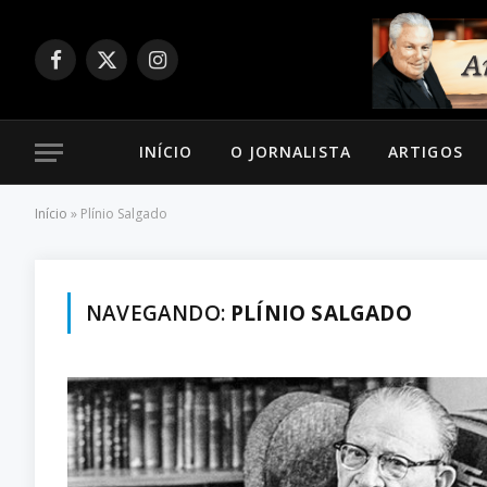
Facebook
X
Instagram
(Twitter)
INÍCIO
O JORNALISTA
ARTIGOS
Início
»
Plínio Salgado
NAVEGANDO:
PLÍNIO SALGADO