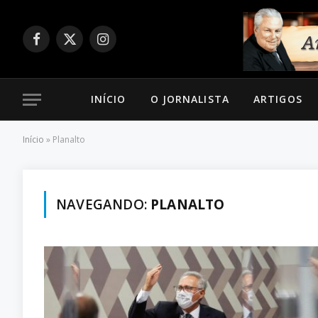
Facebook
X
Instagram
(Twitter)
INÍCIO
O JORNALISTA
ARTIGOS
Início
»
Planalto
NAVEGANDO:
PLANALTO