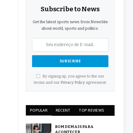
Subscribe to News
Get the latest sports news from NewsSite
about world, sports and politics.
By signing up, you agree to the our
terms and our
Privacy Policy
agreement.
POPULAR
RECENT
TOP REVIEWS
BOM DEMAIS PARA
ACONTECER