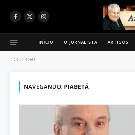
Facebook
X
Instagram
(Twitter)
INÍCIO
O JORNALISTA
ARTIGOS
Início
»
Piabetá
NAVEGANDO:
PIABETÁ