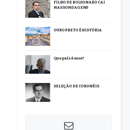
FILHO DE BOLSONARO CAI
NAS SONDAGENS
OURO PRETO É HISTÓRIA
Que país é esse?
SELEÇÃO DE CORONÉIS