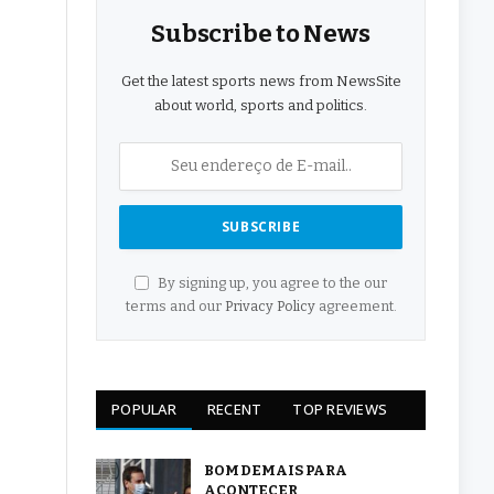
Subscribe to News
Get the latest sports news from NewsSite
about world, sports and politics.
By signing up, you agree to the our
terms and our
Privacy Policy
agreement.
POPULAR
RECENT
TOP REVIEWS
BOM DEMAIS PARA
ACONTECER