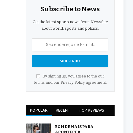
Subscribe to News
Get the latest sports news from NewsSite
about world, sports and politics.
By signing up, you agree to the our
terms and our
Privacy Policy
agreement.
POPULAR
RECENT
TOP REVIEWS
BOM DEMAIS PARA
ACONTECER