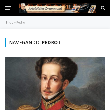
Início
»
Pedro I
NAVEGANDO:
PEDRO I