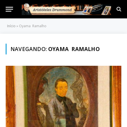
Início
»
Oyama Ramalho
NAVEGANDO:
OYAMA RAMALHO