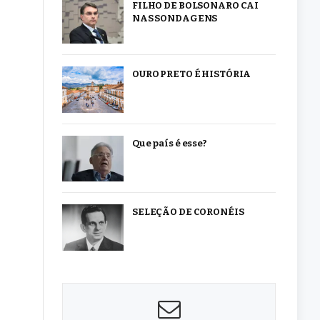
FILHO DE BOLSONARO CAI
NAS SONDAGENS
OURO PRETO É HISTÓRIA
Que país é esse?
SELEÇÃO DE CORONÉIS