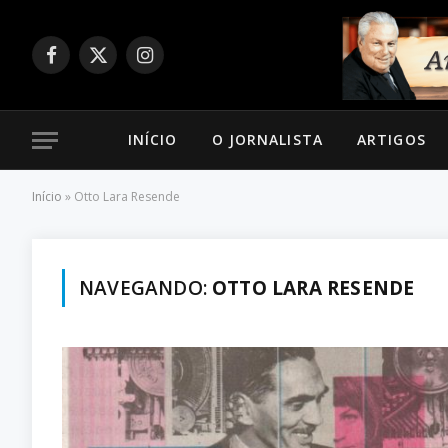
Facebook
X
Instagram
(Twitter)
INÍCIO
O JORNALISTA
ARTIGOS
Início
»
Otto Lara Resende
NAVEGANDO:
OTTO LARA RESENDE