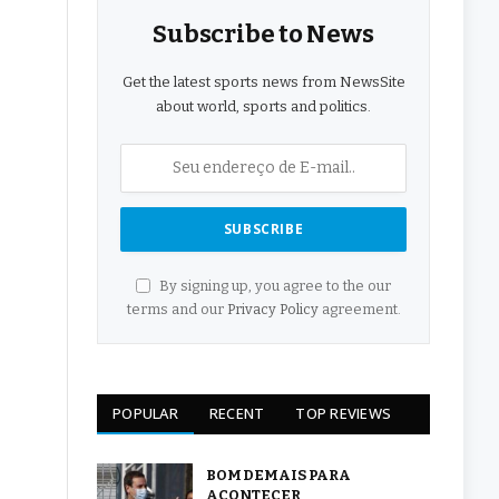
Subscribe to News
Get the latest sports news from NewsSite
about world, sports and politics.
By signing up, you agree to the our
terms and our
Privacy Policy
agreement.
POPULAR
RECENT
TOP REVIEWS
BOM DEMAIS PARA
ACONTECER