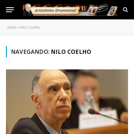
Início
»
Nilo Coelho
NAVEGANDO:
NILO COELHO