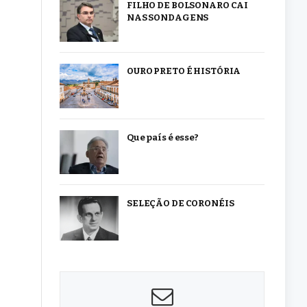
FILHO DE BOLSONARO CAI
NAS SONDAGENS
OURO PRETO É HISTÓRIA
Que país é esse?
SELEÇÃO DE CORONÉIS