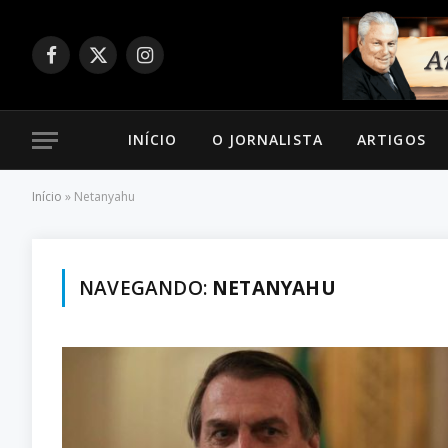
Facebook
X
Instagram
(Twitter)
INÍCIO
O JORNALISTA
ARTIGOS
Início
»
Netanyahu
NAVEGANDO:
NETANYAHU