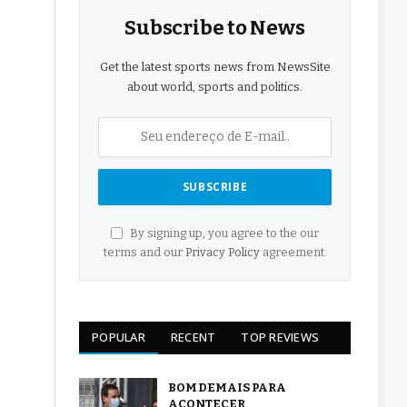
Subscribe to News
Get the latest sports news from NewsSite
about world, sports and politics.
By signing up, you agree to the our
terms and our
Privacy Policy
agreement.
POPULAR
RECENT
TOP REVIEWS
BOM DEMAIS PARA
ACONTECER