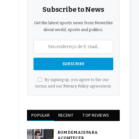
Subscribe to News
Get the latest sports news from NewsSite
about world, sports and politics.
By signing up, you agree to the our
terms and our
Privacy Policy
agreement.
POPULAR
RECENT
TOP REVIEWS
BOM DEMAIS PARA
ACONTECER