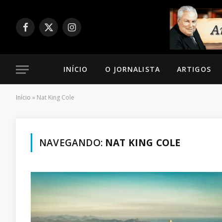
Facebook
X
Instagram
(Twitter)
INÍCIO
O JORNALISTA
ARTIGOS
Início
»
Nat King Cole
NAVEGANDO:
NAT KING COLE