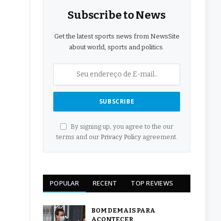
Subscribe to News
Get the latest sports news from NewsSite
about world, sports and politics.
By signing up, you agree to the our
terms and our
Privacy Policy
agreement.
POPULAR
RECENT
TOP REVIEWS
BOM DEMAIS PARA
ACONTECER