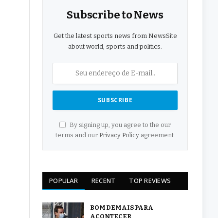
Subscribe to News
Get the latest sports news from NewsSite
about world, sports and politics.
By signing up, you agree to the our
terms and our
Privacy Policy
agreement.
POPULAR
RECENT
TOP REVIEWS
BOM DEMAIS PARA
ACONTECER