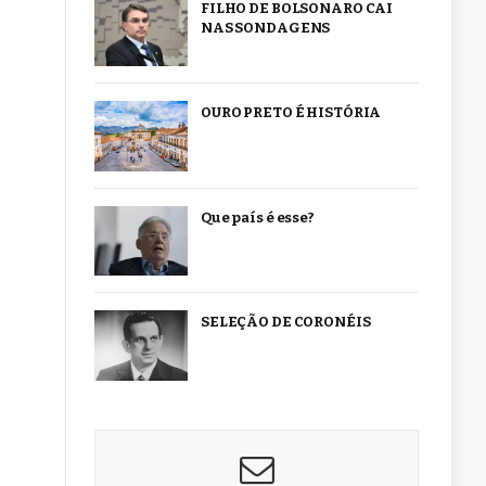
FILHO DE BOLSONARO CAI
NAS SONDAGENS
OURO PRETO É HISTÓRIA
Que país é esse?
SELEÇÃO DE CORONÉIS