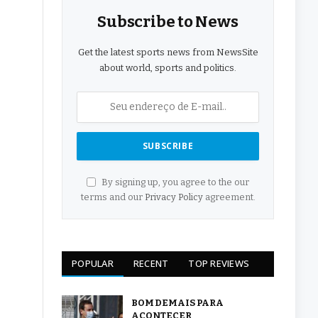
Subscribe to News
Get the latest sports news from NewsSite
about world, sports and politics.
By signing up, you agree to the our
terms and our
Privacy Policy
agreement.
POPULAR
RECENT
TOP REVIEWS
BOM DEMAIS PARA
ACONTECER