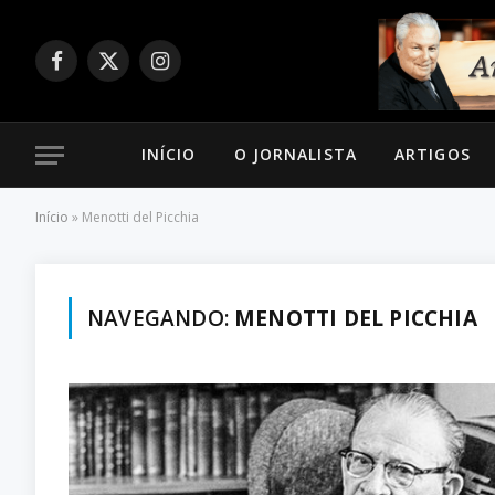
Facebook
X
Instagram
(Twitter)
INÍCIO
O JORNALISTA
ARTIGOS
Início
»
Menotti del Picchia
NAVEGANDO:
MENOTTI DEL PICCHIA