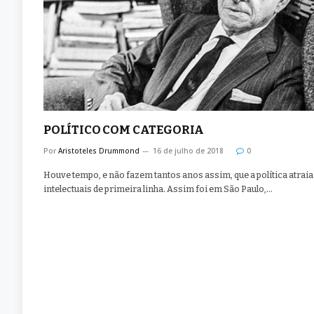
POLÍTICO COM CATEGORIA
Por
Aristoteles Drummond
16 de julho de 2018
0
Houve tempo, e não fazem tantos anos assim, que a política atraia
intelectuais de primeira linha. Assim foi em São Paulo,…