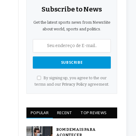
Subscribe to News
Get the latest sports news from NewsSite
about world, sports and politics.
By signing up, you agree to the our
terms and our
Privacy Policy
agreement.
POPULAR
RECENT
TOP REVIEWS
BOM DEMAIS PARA
ACONTECER