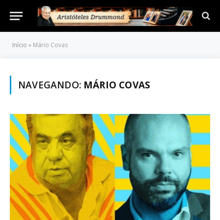
Início
»
Mário Covas
NAVEGANDO:
MÁRIO COVAS