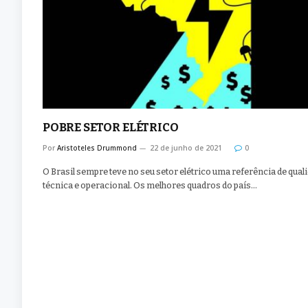
POBRE SETOR ELÉTRICO
Por
Aristoteles Drummond
22 de junho de 2021
0
O Brasil sempre teve no seu setor elétrico uma referência de qual
técnica e operacional. Os melhores quadros do país…