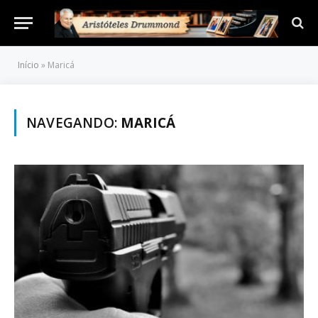
Início
»
Maricá
NAVEGANDO:
MARICÁ