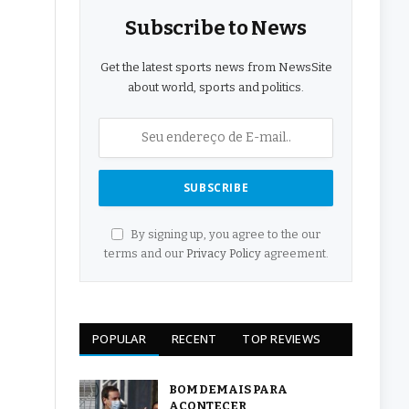
Subscribe to News
Get the latest sports news from NewsSite
about world, sports and politics.
By signing up, you agree to the our
terms and our
Privacy Policy
agreement.
POPULAR
RECENT
TOP REVIEWS
BOM DEMAIS PARA
ACONTECER