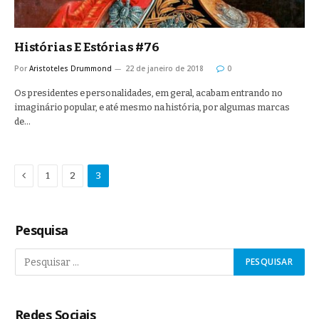
Histórias E Estórias #76
Por
Aristoteles Drummond
22 de janeiro de 2018
0
Os presidentes e personalidades, em geral, acabam entrando no
imaginário popular, e até mesmo na história, por algumas marcas
de…
Anterior
1
2
3
Pesquisa
Redes Sociais