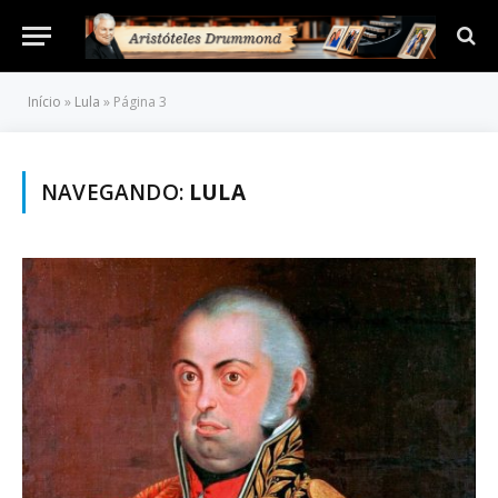
Início
»
Lula
»
Página 3
NAVEGANDO:
LULA