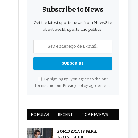
Subscribe to News
Get the latest sports news from NewsSite
about world, sports and politics.
By signing up, you agree to the our
terms and our
Privacy Policy
agreement.
POPULAR
RECENT
TOP REVIEWS
BOM DEMAIS PARA
ACONTECER