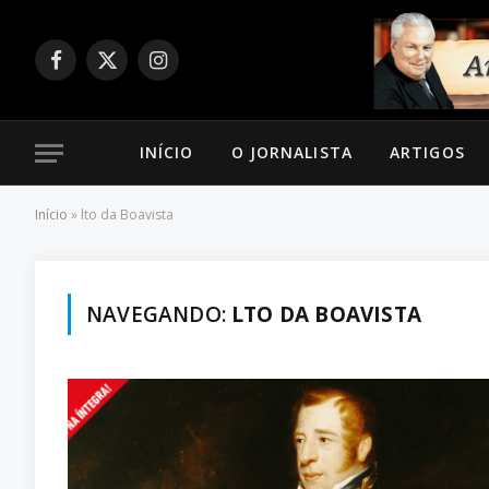
Facebook
X
Instagram
(Twitter)
INÍCIO
O JORNALISTA
ARTIGOS
Início
»
lto da Boavista
NAVEGANDO:
LTO DA BOAVISTA