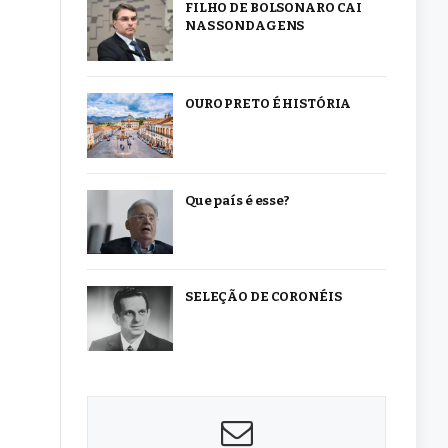
FILHO DE BOLSONARO CAI
NAS SONDAGENS
OURO PRETO É HISTÓRIA
Que país é esse?
SELEÇÃO DE CORONÉIS