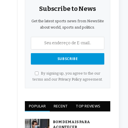
Subscribe to News
Get the latest sports news from NewsSite
about world, sports and politics.
By signing up, you agree to the our
terms and our
Privacy Policy
agreement.
POPULAR
RECENT
TOP REVIEWS
BOM DEMAIS PARA
ACONTECER