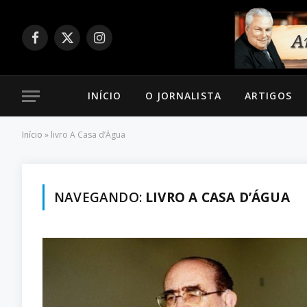
Facebook
X
Instagram
(Twitter)
INÍCIO
O JORNALISTA
ARTIGOS
Início
»
livro A Casa d’Água
NAVEGANDO:
LIVRO A CASA D’ÁGUA