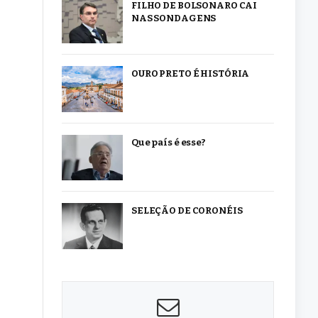
FILHO DE BOLSONARO CAI
NAS SONDAGENS
OURO PRETO É HISTÓRIA
Que país é esse?
SELEÇÃO DE CORONÉIS