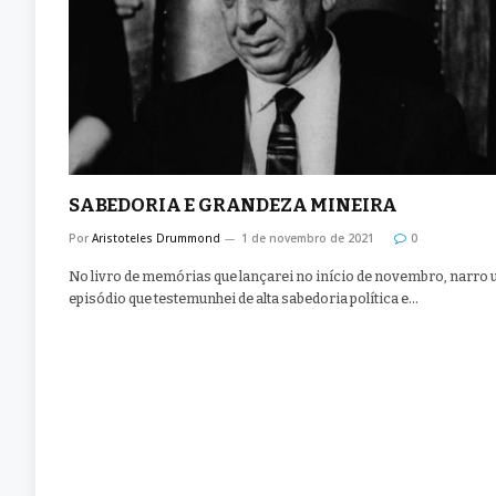
SABEDORIA E GRANDEZA MINEIRA
Por
Aristoteles Drummond
1 de novembro de 2021
0
No livro de memórias que lançarei no início de novembro, narro
episódio que testemunhei de alta sabedoria política e…