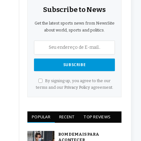
Subscribe to News
Get the latest sports news from NewsSite
about world, sports and politics.
By signing up, you agree to the our
terms and our
Privacy Policy
agreement.
POPULAR
RECENT
TOP REVIEWS
BOM DEMAIS PARA
ACONTECER