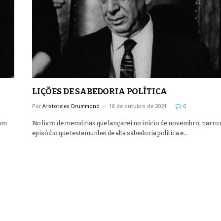
LIÇÕES DE SABEDORIA POLÍTICA
Por
Aristoteles Drummond
18 de outubro de 2021
0
 um
No livro de memórias que lançarei no início de novembro, narro
episódio que testemunhei de alta sabedoria política e…