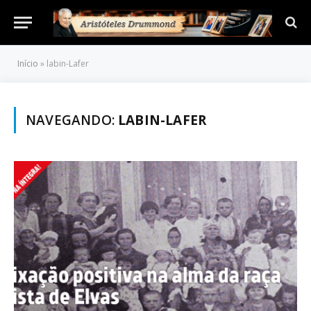
Início
»
labin-Lafer
NAVEGANDO:
LABIN-LAFER