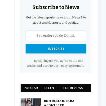
Subscribe to News
Get the latest sports news from NewsSite
about world, sports and politics.
By signing up, you agree to the our
terms and our
Privacy Policy
agreement.
POPULAR
RECENT
TOP REVIEWS
BOM DEMAIS PARA
ACONTECER