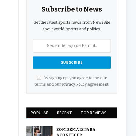
Subscribe to News
Get the latest sports news from NewsSite
about world, sports and politics.
By signing up, you agree to the our
terms and our
Privacy Policy
agreement.
POPULAR
RECENT
TOP REVIEWS
BOM DEMAIS PARA
ACONTECER