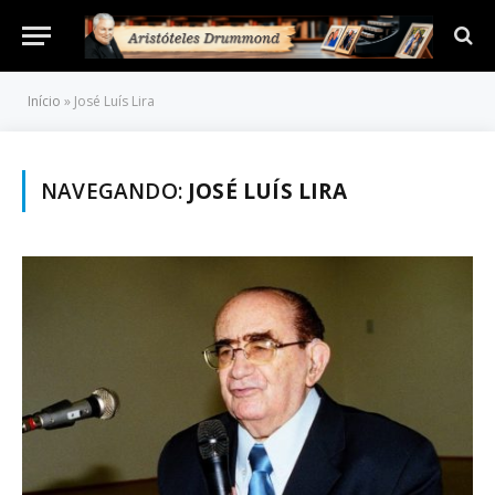
Início
»
José Luís Lira
NAVEGANDO:
JOSÉ LUÍS LIRA