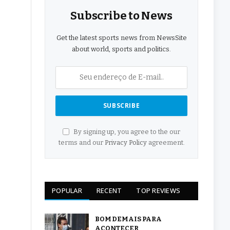
Subscribe to News
Get the latest sports news from NewsSite
about world, sports and politics.
By signing up, you agree to the our
terms and our
Privacy Policy
agreement.
POPULAR
RECENT
TOP REVIEWS
BOM DEMAIS PARA
ACONTECER