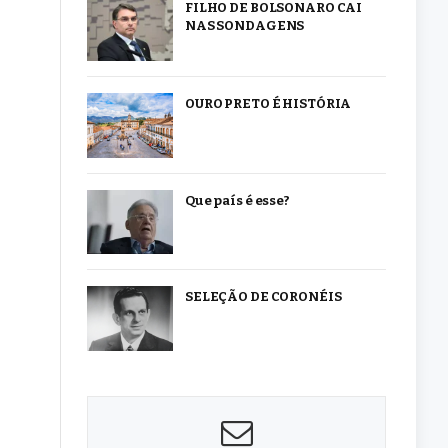
FILHO DE BOLSONARO CAI
NAS SONDAGENS
OURO PRETO É HISTÓRIA
Que país é esse?
SELEÇÃO DE CORONÉIS