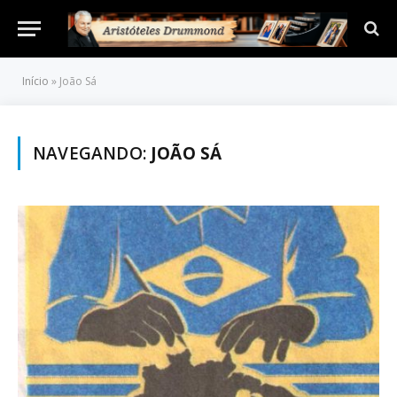
Início
»
João Sá
NAVEGANDO:
JOÃO SÁ