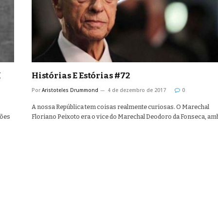
I
Histórias E Estórias #72
Por
Aristoteles Drummond
4 de dezembro de 2017
0
A nossa República tem coisas realmente curiosas. O Marechal
ções
Floriano Peixoto era o vice do Marechal Deodoro da Fonseca, a