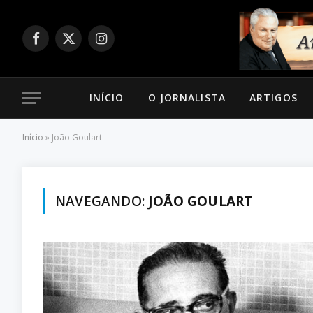
Facebook
X
Instagram
(Twitter)
INÍCIO
O JORNALISTA
ARTIGOS
Início
»
João Goulart
NAVEGANDO:
JOÃO GOULART