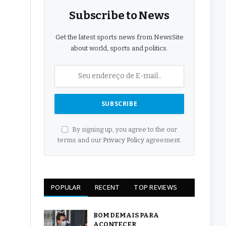
Subscribe to News
Get the latest sports news from NewsSite
about world, sports and politics.
By signing up, you agree to the our
terms and our
Privacy Policy
agreement.
POPULAR
RECENT
TOP REVIEWS
BOM DEMAIS PARA
ACONTECER