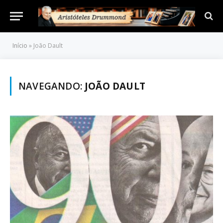
Início
»
João Dault
NAVEGANDO:
JOÃO DAULT