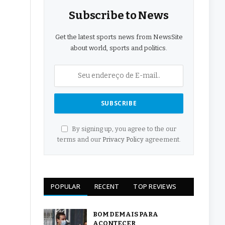
Subscribe to News
Get the latest sports news from NewsSite
about world, sports and politics.
By signing up, you agree to the our
terms and our
Privacy Policy
agreement.
POPULAR
RECENT
TOP REVIEWS
BOM DEMAIS PARA
ACONTECER