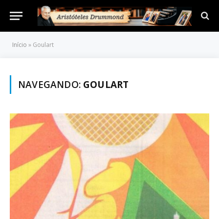
Início
»
Goulart
NAVEGANDO:
GOULART