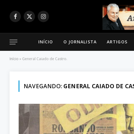
Facebook
X
Instagram
(Twitter)
INÍCIO
O JORNALISTA
ARTIGOS
Início
»
General Caiado de Castro.
NAVEGANDO:
GENERAL CAIADO DE CA