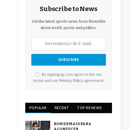
Subscribe to News
Get the latest sports news from NewsSite
about world, sports and politics.
By signing up, you agree to the our
terms and our
Privacy Policy
agreement.
POPULAR
RECENT
TOP REVIEWS
BOM DEMAIS PARA
ACONTECER