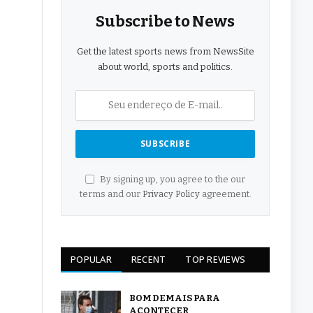
Subscribe to News
Get the latest sports news from NewsSite
about world, sports and politics.
By signing up, you agree to the our
terms and our
Privacy Policy
agreement.
POPULAR
RECENT
TOP REVIEWS
BOM DEMAIS PARA
ACONTECER