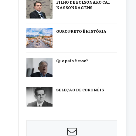
FILHO DE BOLSONARO CAI
NAS SONDAGENS
OURO PRETO É HISTÓRIA
Que país é esse?
SELEÇÃO DE CORONÉIS