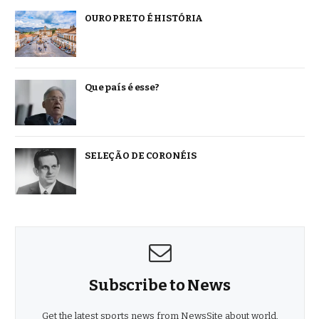
OURO PRETO É HISTÓRIA
Que país é esse?
SELEÇÃO DE CORONÉIS
Subscribe to News
Get the latest sports news from NewsSite about world,