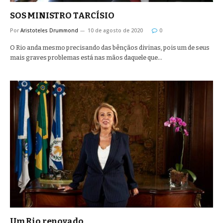
SOS MINISTRO TARCÍSIO
Por
Aristoteles Drummond
10 de agosto de 2020
0
O Rio anda mesmo precisando das bênçãos divinas, pois um de seus
mais graves problemas está nas mãos daquele que…
Um Rio renovado