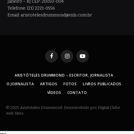
Janeiro – RJ CEP: 20050-004
Telefone: (21) 2221-0556
Email: aristotelesdrummond@mls.com.br
Facebook
Instagram
YouTube
ARISTÓTELES DRUMMOND – ESCRITOR, JORNALISTA
O JORNALISTA
ARTIGOS
FOTOS
LIVROS PUBLICADOS
VÍDEOS
CONTATO
© 2025 Aristoteles Drummond. Desenvolvido por Digital Clube
web Sites.