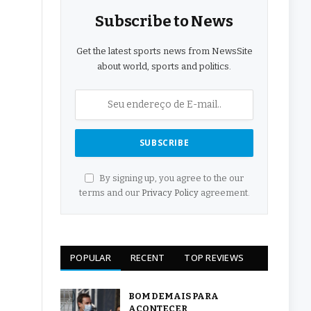
Subscribe to News
Get the latest sports news from NewsSite
about world, sports and politics.
By signing up, you agree to the our
terms and our
Privacy Policy
agreement.
POPULAR
RECENT
TOP REVIEWS
BOM DEMAIS PARA
ACONTECER