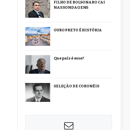
FILHO DE BOLSONARO CAI
NAS SONDAGENS
OURO PRETO É HISTÓRIA
Que país é esse?
SELEÇÃO DE CORONÉIS