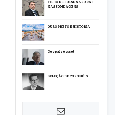
FILHO DE BOLSONARO CAI
NAS SONDAGENS
OURO PRETO É HISTÓRIA
Que país é esse?
SELEÇÃO DE CORONÉIS