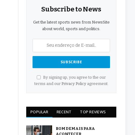
Subscribe to News
Get the latest sports news from NewsSite
about world, sports and politics.
By signing up, you agree to the our
terms and our
Privacy Policy
agreement.
POPULAR
RECENT
TOP REVIEWS
BOM DEMAIS PARA
ACONTECER