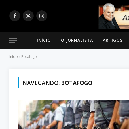
Facebook
X
Instagram
(Twitter)
INÍCIO
O JORNALISTA
ARTIGOS
Início
»
Botafogo
NAVEGANDO:
BOTAFOGO