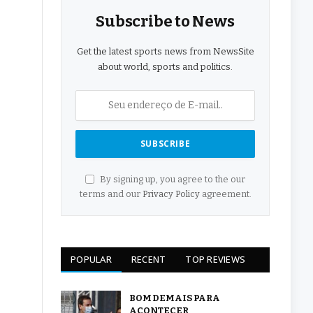
Subscribe to News
Get the latest sports news from NewsSite
about world, sports and politics.
By signing up, you agree to the our
terms and our
Privacy Policy
agreement.
POPULAR
RECENT
TOP REVIEWS
BOM DEMAIS PARA
ACONTECER