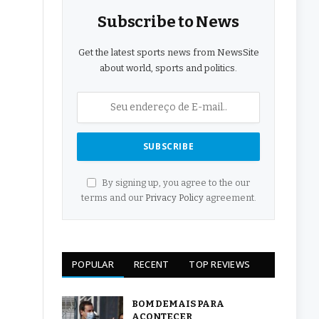
Subscribe to News
Get the latest sports news from NewsSite
about world, sports and politics.
By signing up, you agree to the our
terms and our
Privacy Policy
agreement.
POPULAR
RECENT
TOP REVIEWS
BOM DEMAIS PARA
ACONTECER