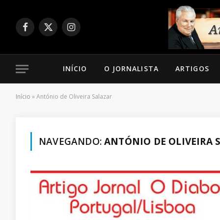
Facebook
X
Instagram
(Twitter)
INÍCIO
O JORNALISTA
ARTIGOS
Início
»
António de Oliveira Salazar
NAVEGANDO:
ANTÓNIO DE OLIVEIRA 