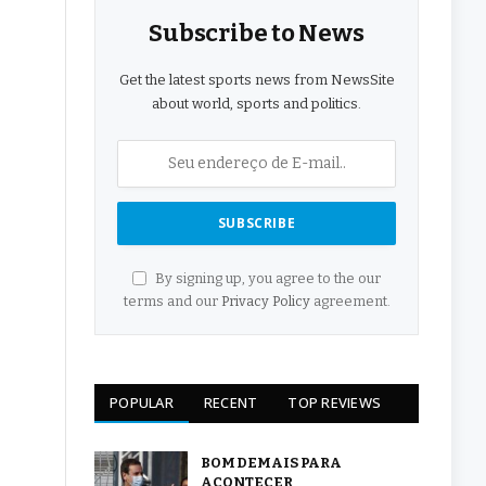
Subscribe to News
Get the latest sports news from NewsSite
about world, sports and politics.
By signing up, you agree to the our
terms and our
Privacy Policy
agreement.
POPULAR
RECENT
TOP REVIEWS
BOM DEMAIS PARA
ACONTECER