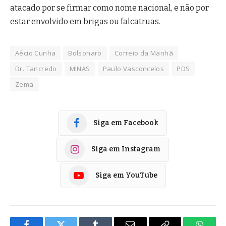
atacado por se firmar como nome nacional, e não por
estar envolvido em brigas ou falcatruas.
Aécio Cunha
Bolsonaro
Correio da Manhã
Dr. Tancredo
MINAS
Paulo Vasconcelos
PDS
Zema
Siga em Facebook
Siga em Instagram
Siga em YouTube