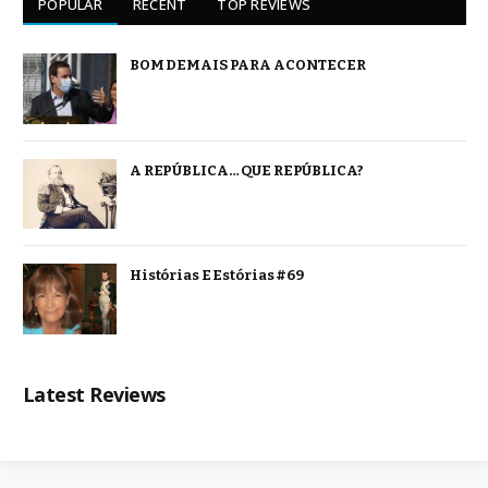
POPULAR
RECENT
TOP REVIEWS
BOM DEMAIS PARA ACONTECER
A REPÚBLICA… QUE REPÚBLICA?
Histórias E Estórias #69
Latest Reviews