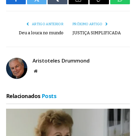
Facebook
Twitter
Tumblr
E-
Copiar
Whats
mail
Link
ARTIGO ANTERIOR
PRÓXIMO ARTIGO
Deu a louca no mundo
JUSTIÇA SIMPLIFICADA
Aristoteles Drummond
Site
Relacionados
Posts