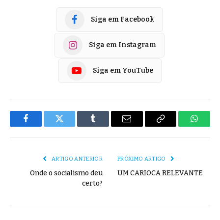
Siga em Facebook
Siga em Instagram
Siga em YouTube
Facebook
Twitter
Tumblr
E-
Copiar
Whats
mail
Link
ARTIGO ANTERIOR
PRÓXIMO ARTIGO
Onde o socialismo deu
UM CARIOCA RELEVANTE
certo?