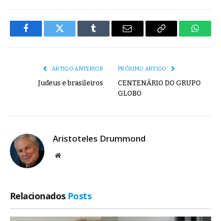
Facebook
Twitter
Tumblr
E-
Copiar
Whats
mail
Link
ARTIGO ANTERIOR
PRÓXIMO ARTIGO
Judeus e brasileiros
CENTENÁRIO DO GRUPO
GLOBO
Aristoteles Drummond
Site
Relacionados
Posts