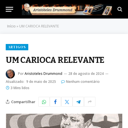
Início
»
UM CARIOCA RELEVANTE
ARTIGOS
UM CARIOCA RELEVANTE
Por
Aristoteles Drummond
28 de agosto de 2024
Atualizado:
9 de maio de 2025
Nenhum comentário
3 Mins lidos
Compartilhar