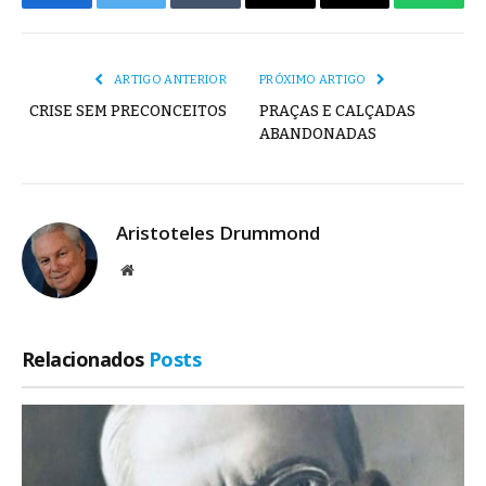
Facebook
Twitter
Tumblr
E-
Copiar
Whats
mail
Link
ARTIGO ANTERIOR
PRÓXIMO ARTIGO
CRISE SEM PRECONCEITOS
PRAÇAS E CALÇADAS
ABANDONADAS
Aristoteles Drummond
Site
Relacionados
Posts