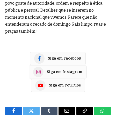
povo goste de autoridade, ordem e respeito à ética
pública e pessoal. Detalhes que se inserem no
momento nacional que vivemos. Parece que não
entenderam o recado de domingo. País limpo, ruas e
praças também!
Siga em Facebook
Siga em Instagram
Siga em YouTube
Facebook
Twitter
Tumblr
E-
Copiar
Whats