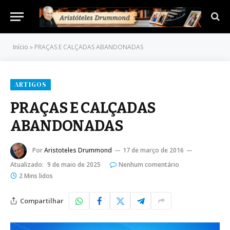
Início
»
PRAÇAS E CALÇADAS ABANDONADAS
ARTIGOS
PRAÇAS E CALÇADAS
ABANDONADAS
Por
Aristoteles Drummond
17 de março de 2016
Atualizado:
9 de maio de 2025
Nenhum comentário
2 Mins lidos
Compartilhar