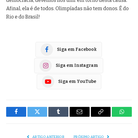
democracia, devemos nos unir em torno desta causa.
Afinal, ela é de todos. Olimpíadas não tem donos. É do
Rio e do Brasil!
Siga em Facebook
Siga em Instagram
Siga em YouTube
Facebook
Twitter
Tumblr
E-
Copiar
Whats
mail
Link
ARTIGO ANTERIOR
PRÓXIMO ARTIGO