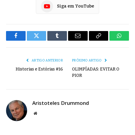
Siga em YouTube
Facebook
Twitter
Tumblr
E-
Copiar
Whats
mail
Link
ARTIGO ANTERIOR
PRÓXIMO ARTIGO
Historias e Estórias #16
OLIMPÍADAS: EVITAR O
PIOR
Aristoteles Drummond
Site