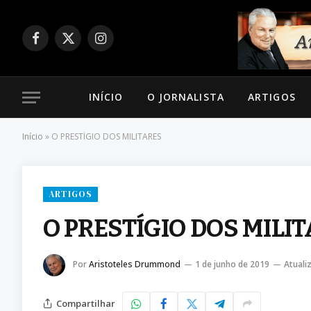
Facebook
X
Instagram
(Twitter)
INÍCIO
O JORNALISTA
ARTIGOS
Início
»
O PRESTÍGIO DOS MILITARES
ARTIGOS
O PRESTÍGIO DOS MILI
Por
Aristoteles Drummond
1 de junho de 2019
Atuali
Compartilhar