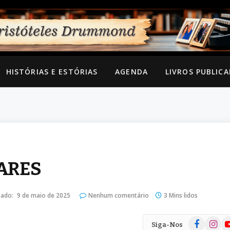
HISTÓRIAS E ESTÓRIAS
AGENDA
LIVROS PUBLIC
TARES
zado:
9 de maio de 2025
Nenhum comentário
3 Mins lidos
Facebook
Instag
Yo
Siga-Nos