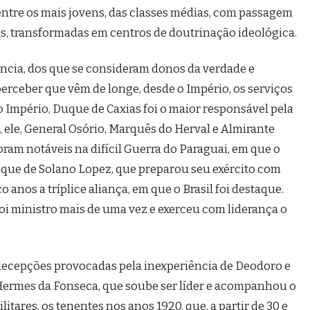
entre os mais jovens, das classes médias, com passagem
as, transformadas em centros de doutrinação ideológica.
gância, dos que se consideram donos da verdade e
perceber que vêm de longe, desde o Império, os serviços
No Império, Duque de Caxias foi o maior responsável pela
, ele, General Osório, Marquês do Herval e Almirante
am notáveis na difícil Guerra do Paraguai, em que o
ataque de Solano Lopez, que preparou seu exército com
o anos a tríplice aliança, em que o Brasil foi destaque.
oi ministro mais de uma vez e exerceu com liderança o
decepções provocadas pela inexperiência de Deodoro e
 Hermes da Fonseca, que soube ser líder e acompanhou o
itares, os tenentes nos anos 1920, que, a partir de 30 e