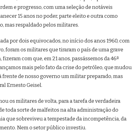
 ordem e progresso, com uma seleção de notáveis
anecer 15 anos no poder, parte eleito e outra como
ro, mas respaldado pelos militares.
ada por dois equivocados, no início dos anos 1960, com
o, foram os militares que tiraram o país de uma grave
, fizeram com que, em 21 anos, passássemos da 46ª
vançamos mais pelo fato da crise do petróleo, que mudou
à frente de nosso governo um militar preparado, mas
al Ernesto Geisel.
ou os militares de volta, para a tarefa de verdadeira
e toda sorte de malfeitos na alta administração do
omia que sobreviveu a tempestade da incompetência, da
timento. Nem o setor público investiu.