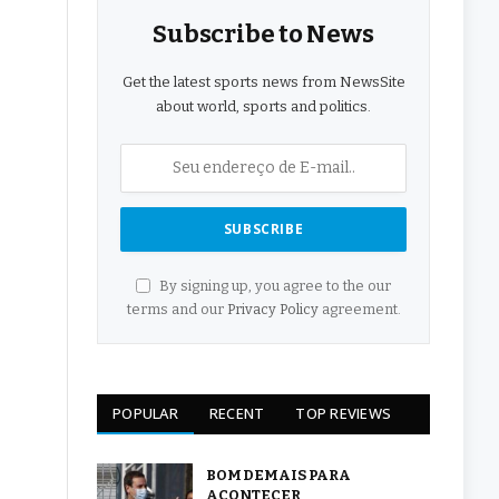
Subscribe to News
Get the latest sports news from NewsSite
about world, sports and politics.
By signing up, you agree to the our
terms and our
Privacy Policy
agreement.
POPULAR
RECENT
TOP REVIEWS
BOM DEMAIS PARA
ACONTECER