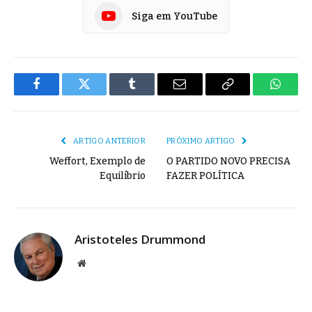
Siga em YouTube
Facebook
Twitter
Tumblr
E-
Copiar
Whats
mail
Link
ARTIGO ANTERIOR
PRÓXIMO ARTIGO
Weffort, Exemplo de
O PARTIDO NOVO PRECISA
Equilíbrio
FAZER POLÍTICA
Aristoteles Drummond
Site