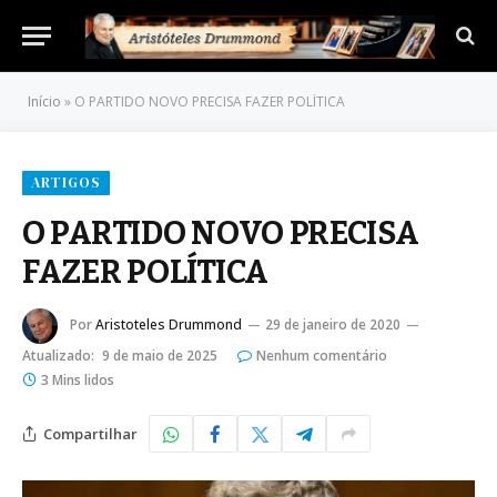
Início
»
O PARTIDO NOVO PRECISA FAZER POLÍTICA
ARTIGOS
O PARTIDO NOVO PRECISA
FAZER POLÍTICA
Por
Aristoteles Drummond
29 de janeiro de 2020
Atualizado:
9 de maio de 2025
Nenhum comentário
3 Mins lidos
Compartilhar